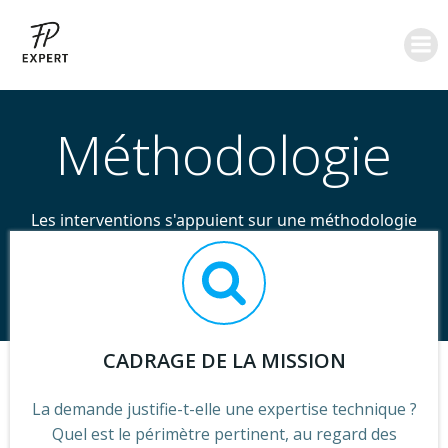
Aller
au
contenu
Méthodologie
Les interventions s'appuient sur une méthodologie
structurée, visant à produire des constats fiables, des
analyses argumentées et des conclusions
techniquement opposables.
CADRAGE DE LA MISSION
La demande justifie-t-elle une expertise technique ?
Quel est le périmètre pertinent, au regard des